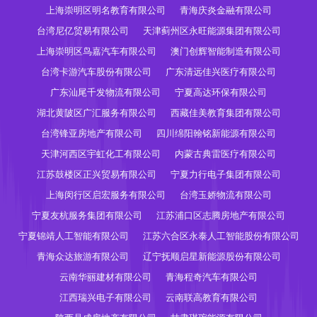
上海崇明区明名教育有限公司
青海庆炎金融有限公司
台湾尼亿贸易有限公司
天津蓟州区永旺能源集团有限公司
上海崇明区鸟嘉汽车有限公司
澳门创辉智能制造有限公司
台湾卡游汽车股份有限公司
广东清远佳兴医疗有限公司
广东汕尾千发物流有限公司
宁夏高达环保有限公司
湖北黄陂区广汇服务有限公司
西藏佳美教育集团有限公司
台湾锋亚房地产有限公司
四川绵阳翰铭新能源有限公司
天津河西区宇虹化工有限公司
内蒙古典雷医疗有限公司
江苏鼓楼区正兴贸易有限公司
宁夏力行电子集团有限公司
上海闵行区启宏服务有限公司
台湾玉娇物流有限公司
宁夏友杭服务集团有限公司
江苏浦口区志腾房地产有限公司
宁夏锦靖人工智能有限公司
江苏六合区永泰人工智能股份有限公司
青海众达旅游有限公司
辽宁抚顺启星新能源股份有限公司
云南华丽建材有限公司
青海程奇汽车有限公司
江西瑞兴电子有限公司
云南联高教育有限公司